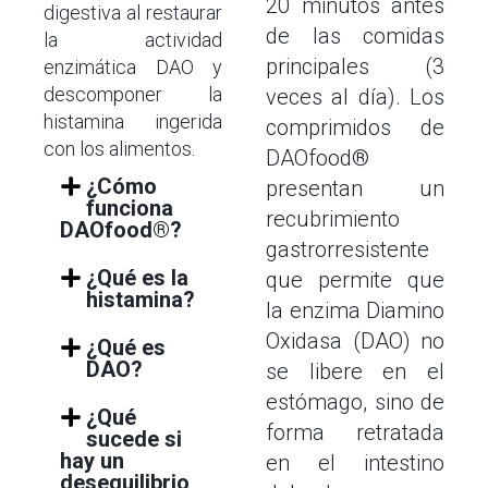
20 minutos antes
digestiva al restaurar
de las comidas
la actividad
principales (3
enzimática DAO y
descomponer la
veces al día). Los
histamina ingerida
comprimidos de
con los alimentos.
DAOfood®
¿Cómo
presentan un
funciona
recubrimiento
DAOfood®?
gastrorresistente
¿Qué es la
que permite que
histamina?
la enzima Diamino
Oxidasa (DAO) no
¿Qué es
DAO?
se libere en el
estómago, sino de
¿Qué
forma retratada
sucede si
hay un
en el intestino
desequilibrio