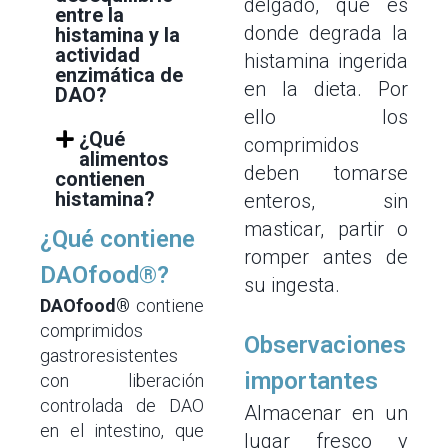
delgado, que es
entre la
donde degrada la
histamina y la
actividad
histamina ingerida
enzimática de
en la dieta. Por
DAO?
ello los
¿Qué
comprimidos
alimentos
deben tomarse
contienen
histamina?
enteros, sin
masticar, partir o
¿Qué contiene
romper antes de
DAOfood®?
su ingesta.
DAOfood®
contiene
comprimidos
Observaciones
gastroresistentes
importantes
con liberación
controlada de DAO
Almacenar en un
en el intestino, que
lugar fresco y